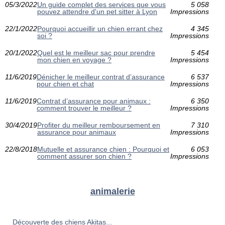
05/3/2022
Un guide complet des services que vous
5 058
pouvez attendre d'un pet sitter à Lyon
Impressions
22/1/2022
Pourquoi accueillir un chien errant chez
4 345
soi ?
Impressions
20/1/2022
Quel est le meilleur sac pour prendre
5 454
mon chien en voyage ?
Impressions
11/6/2019
Dénicher le meilleur contrat d’assurance
6 537
pour chien et chat
Impressions
11/6/2019
Contrat d’assurance pour animaux :
6 350
comment trouver le meilleur ?
Impressions
30/4/2019
Profiter du meilleur remboursement en
7 310
assurance pour animaux
Impressions
22/8/2018
Mutuelle et assurance chien : Pourquoi et
6 053
comment assurer son chien ?
Impressions
animalerie
Découverte des chiens Akitas...